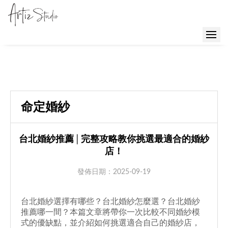
樣
照
客
命定婚紗
照
GraceKelly
台北婚紗推薦│完整攻略教你挑選最適合的婚紗
店！
婚
TOP
發佈日期：2025-09-19
紗
ZIO
系
台北婚紗
選擇有哪些？
台北婚紗怎麼選
？
台北婚紗
西
推薦
哪一間？本篇文章將帶你一次比較不同婚紗模
列
式的優缺點，並介紹如何挑選適合自己的婚紗店，