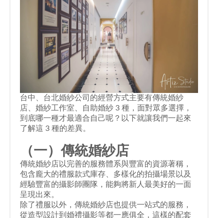
台中、
台北婚紗公司
的經營方式主要有傳統婚紗
店、婚紗工作室、自助婚紗 3 種，面對眾多選擇，
到底哪一種才最適合自己呢？以下就讓我們一起來
了解這 3 種的差異。
（一）傳統婚紗店
傳統婚紗店以完善的服務體系與豐富的資源著稱，
包含龐大的禮服款式庫存、多樣化的拍攝場景以及
經驗豐富的攝影師團隊，能夠將新人最美好的一面
呈現出來。
除了禮服以外，傳統婚紗店也提供一站式的服務，
從造型設計到婚禮攝影等都一應俱全，這樣的配套