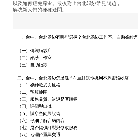
優
服
以及如何避免踩雷。最後附上
台北婚紗常見問題
，
相
解決新人們的種種疑問。
惠
樣
冊
查
照
一、台中、台北婚紗有哪些選擇？台北婚紗工作室、自助婚紗差
客
詢
（一）傳統婚紗店
照
（二）婚紗工作室
GraceKelly
（三）自助婚紗
婚
二、台中、台北婚紗怎麼選？8 重點讓你挑到不踩雷婚紗店！
TOP
（一）婚紗款式與風格
紗
（二）預算範圍
ZIO
（三）服務品質、溝通是否順暢
系
（四）評價與口碑
西
（五）試穿空間與設備
列
（六）仔細了解合約內容
優
服
（七）是否提供訂製與修改服務
相
（八）地理位置與交通