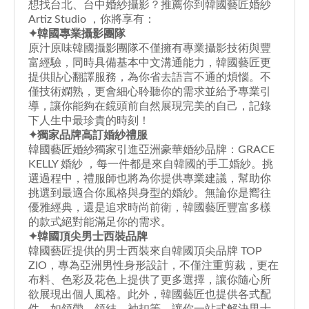
想找
台北、台中婚紗攝影
？推薦你到韓國藝匠婚紗
Artiz Studio ，你將享有：
✦韓國專業攝影團隊
原汁原味韓國攝影團隊不僅擁有專業攝影技術與豐
富經驗，同時具備基本中文溝通能力，韓國藝匠更
提供貼心翻譯服務，為你省去語言不通的煩惱。不
僅技術嫻熟，更會細心聆聽你的需求並給予專業引
導，讓你能夠在鏡頭前自然展現完美的自己，記錄
下人生中最珍貴的時刻！
✦獨家品牌高訂婚紗禮服
韓國藝匠婚紗獨家引進亞洲豪華婚紗品牌：GRACE
KELLY 婚紗 ，每一件都是來自韓國的手工婚紗。挑
選過程中，禮服師也將為你提供專業建議，幫助你
挑選到最適合你風格與身型的婚紗。無論你是嚮往
優雅經典，還是追求時尚前衛，韓國藝匠豐富多樣
的款式絕對能滿足你的需求。
✦韓國頂尖男士西裝品牌
韓國藝匠提供的男士西裝來自韓國頂尖品牌 TOP
ZIO，專為亞洲男性身形設計，不僅注重剪裁，更在
布料、色彩及花色上提供了更多選擇，讓你隨心所
欲展現出個人風格。此外，韓國藝匠也提供各式配
件，如領帶、領結、袖扣等，讓你一站式解決男士