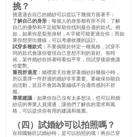
挑
？
挑選適合自己的婚紗可以從以下幾個方面著手：
了解自己的身形
：每個人的身形都有所不同，了解
自己的優勢和不足能幫助你找到最合適的款式。例
如，如果你是梨形身材，A 字裙可能更適合你；而如
果你想突出腰線，可以考慮收腰的設計。
試穿多種款式
：不要侷限於特定一種風格，試穿不
同的款式會讓你發現自己意想不到的喜好。有時
候，某件婚紗在掛著時看似平常，但試穿後卻會讓
你驚艷。
重視舒適度
：婚禮當天你會穿著婚紗好幾個小時，
所以選擇一件舒適的婚紗非常重要。要確保你能自
由活動，並且不會因為緊繃或不合適而感到不舒
服。
專業建議
：如果你自己沒有太多想法，也可以和婚
紗店的專業人員溝通，讓他們了解你的需求和風
格，可以提供你有用的建議和推薦。
（四）
試婚紗可以拍照嗎
？
在韓國藝匠試婚紗時，是可以拍照的哦！將自己穿