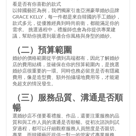
看是否有你喜歡的款式
以韓國藝匠為例，我們獨家引進亞洲豪華婚紗品牌
GRACE KELLY，每一件都是來自韓國的手工婚紗，
款式多元，從優雅經典到時尚前衛，都能滿足你的
需求。 挑選過程中，禮服師也會為你提供專業建
議，幫助你挑選到最適合你風格與身型的婚紗。
（二）預算範圍
婚紗的價格範圍從平價到高端都有，因此了解婚紗
店的費用結構，並確保在你的預算範圍內，是挑選
婚紗店很重要的一環。同時也務必留意是否有隱藏
費用，像是造型費、額外拍攝場地費用等，才能避
免超支的情況發生。
（三）服務品質、溝通是否順
暢
選婚紗店不僅要看禮服、作品，還要注重服務的品
質和與工作人員的溝通是否順暢。從初次諮詢到試
穿過程，都可以仔細觀察服務人員態度是否親切、
專業。而韓國藝匠提供一對一的管家式專業服務，