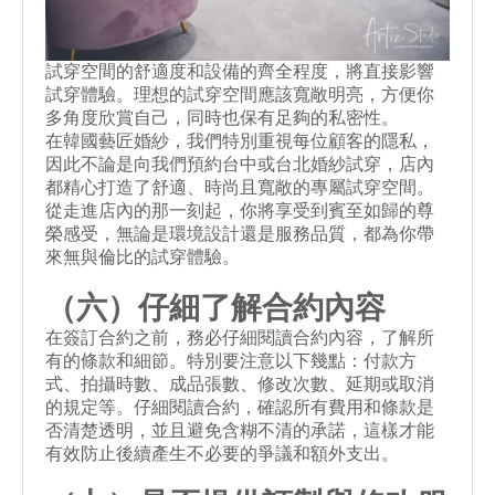
試穿空間的舒適度和設備的齊全程度，將直接影響
試穿體驗。理想的試穿空間應該寬敞明亮，方便你
多角度欣賞自己，同時也保有足夠的私密性。
在韓國藝匠婚紗，我們特別重視每位顧客的隱私，
因此不論是向我們預約台中或台北
婚紗試穿
，店內
都精心打造了舒適、時尚且寬敞的專屬試穿空間。
從走進店內的那一刻起，你將享受到賓至如歸的尊
榮感受，無論是環境設計還是服務品質，都為你帶
來無與倫比的試穿體驗。
（六）仔細了解合約內容
在簽訂合約之前，務必仔細閱讀合約內容，了解所
有的條款和細節。特別要注意以下幾點：付款方
式、拍攝時數、成品張數、修改次數、延期或取消
的規定等。仔細閱讀合約，確認所有費用和條款是
否清楚透明，並且避免含糊不清的承諾，這樣才能
有效防止後續產生不必要的爭議和額外支出。