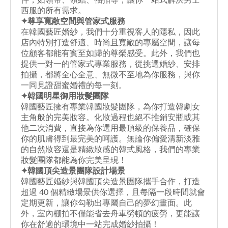
西服的所有需求。
✦尊享寬敞空間與管家式服務
在韓國藝匠婚紗，我們十分重視客人的隱私，因此
店內特別打造舒適、時尚且寬敞的專屬空間，讓每
位顧客都能有賓至如歸的尊榮感受。此外，我們也
提供一對一的管家式專業服務，從挑選婚紗、安排
拍攝，都將全心全意、無微不至地為你服務，與你
一同見證甜蜜婚禮的每一刻。
✦韓國明星御用妝髮團隊
韓國藝匠擁有專業韓國妝髮團隊，為你打造韓劇女
主角般的完美妝容。化妝過程也絕不推銷安瓶或其
他二次消費，直接為你選用最頂級的保養品，確保
你的肌膚得到最完美的呵護。無論你偏愛清新淡雅
的自然妝容還是精緻妝感的韓式風格，我們的專業
妝髮團隊都能為你完美呈現！
✦韓國頂尖造景團隊設計場景
韓國藝匠婚紗與韓國頂尖造景團隊攜手合作，打造
超過 40 個精緻場景供你選擇，且每隔一段時間就會
定期更新，讓你勾勒出專屬自己的夢幻畫面。此
外，室內棚拍不僅能省去舟車勞頓的疲勞，更能讓
你在舒適的環境中一站完成婚紗拍攝！