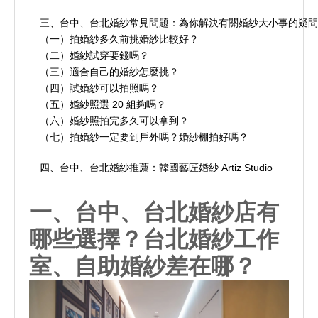
惠
名
冊
三、台中、台北婚紗常見問題：為你解決有關婚紗大小事的疑問
查
（一）拍婚紗多久前挑婚紗比較好？
人
（二）婚紗試穿要錢嗎？
相
詢
（三）適合自己的婚紗怎麼挑？
推
（四）試婚紗可以拍照嗎？
關
（五）婚紗照選 20 組夠嗎？
關
薦
（六）婚紗照拍完多久可以拿到？
報
（七）拍婚紗一定要到戶外嗎？婚紗棚拍好嗎？
於
合
導
四、台中、台北婚紗推薦：韓國藝匠婚紗 Artiz Studio
我
作
位
們
一、台中、
台北婚紗
店有
品
置
哪些選擇？
台北婚紗工作
牌
室
、自助婚紗差在哪？