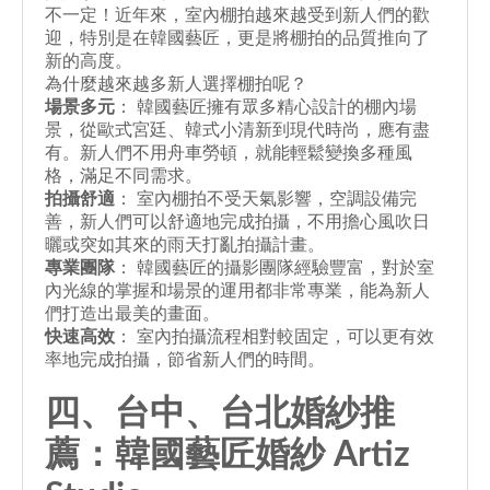
不一定！近年來，室內棚拍越來越受到新人們的歡
迎，特別是在韓國藝匠，更是將棚拍的品質推向了
新的高度。
為什麼越來越多新人選擇棚拍呢？
場景多元
： 韓國藝匠擁有眾多精心設計的棚內場
景，從歐式宮廷、韓式小清新到現代時尚，應有盡
有。新人們不用舟車勞頓，就能輕鬆變換多種風
格，滿足不同需求。
拍攝舒適
： 室內棚拍不受天氣影響，空調設備完
善，新人們可以舒適地完成拍攝，不用擔心風吹日
曬或突如其來的雨天打亂拍攝計畫。
專業團隊
： 韓國藝匠的攝影團隊經驗豐富，對於室
內光線的掌握和場景的運用都非常專業，能為新人
們打造出最美的畫面。
快速高效
： 室內拍攝流程相對較固定，可以更有效
率地完成拍攝，節省新人們的時間。
四、台中、
台北婚紗推
薦
：
韓國藝匠
婚紗
Artiz