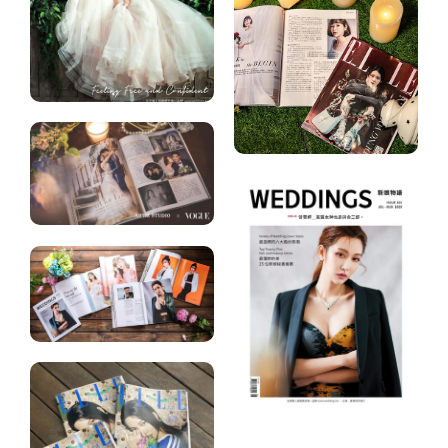
惠
名
冊
查
人
相
詢
推
關
關
薦
報
於
合
導
我
作
位
們
品
置
牌