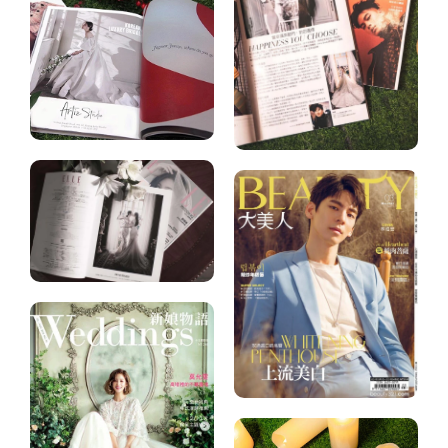
優
服
相
惠
樣
冊
查
照
客
詢
照
GraceKelly
婚
TOP
紗
ZIO
系
西
列
優
服
相