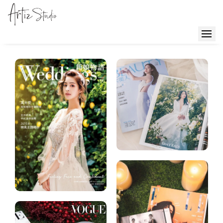
樣
照
客
照
GraceKelly
婚
TOP
紗
ZIO
系
西
列