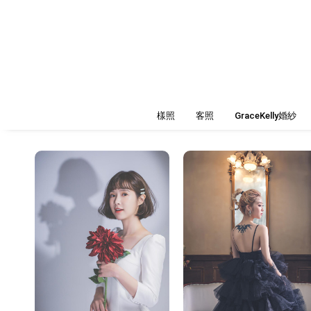
樣照
客照
GraceKelly婚紗