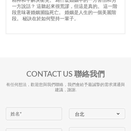
惠
精神和平解决衝突。 為什麼婚姻中的一方害怕和另
名
一方說話？ 這聽起來很荒謬，但這是真的。 這一階
冊
段意味著婚姻瀕臨死亡。 婚姻是人生的一個美麗階
查
段。 秘訣在於如何堅持一輩子。
人
相
詢
推
關
關
薦
報
於
合
導
我
CONTACT US 聯絡我們
作
位
們
有任何想法，歡迎您與我們聯絡，我們會給予最誠摯的需求溝通與
品
建議，謝謝.
置
牌