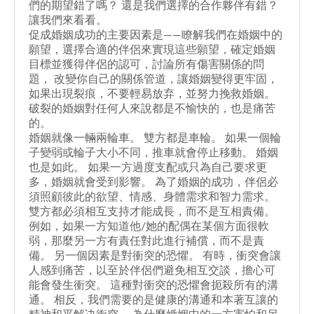
優
們的期望錯了嗎？ 還是我們選擇的合作夥伴有錯？
服
讓我們來看看。
相
促成婚姻成功的主要因素是——瞭解我們在婚姻中的
惠
願望，選擇合適的伴侶來實現這些願望，確定婚姻
樣
冊
目標並獲得伴侶的認可，討論所有傷害關係的問
查
題， 改變你自己的關係管道，讓婚姻變得更牢固，
照
如果出現裂痕，不要輕易放弃，並努力挽救婚姻。
客
詢
破裂的婚姻對任何人來說都是不愉快的，也是痛苦
的。
照
婚姻就像一輛兩輪車。 雙方都是車輪。 如果一個輪
GraceKelly
子變弱或輪子大小不同，推車就會停止移動。 婚姻
也是如此。 如果一方過度支配或只為自己要求更
婚
多，婚姻就會受到影響。 為了婚姻的成功，伴侶必
TOP
須照顧彼此的欲望、情感、身體需求和智力需求。
紗
雙方都必須相互支持才能成長，而不是互相責備。
ZIO
例如，如果一方知道他/她的配偶在某個方面很軟
系
弱，那麼另一方有責任對此進行補償，而不是責
西
備。 另一個因素是對衝突的恐懼。 有時，衝突會讓
列
人感到痛苦，以至於伴侶們避免相互交談，擔心可
優
服
能會發生衝突。 這種對衝突的恐懼會扼殺所有的溝
相
通。 相反，我們需要的是健康的溝通和本著互讓的