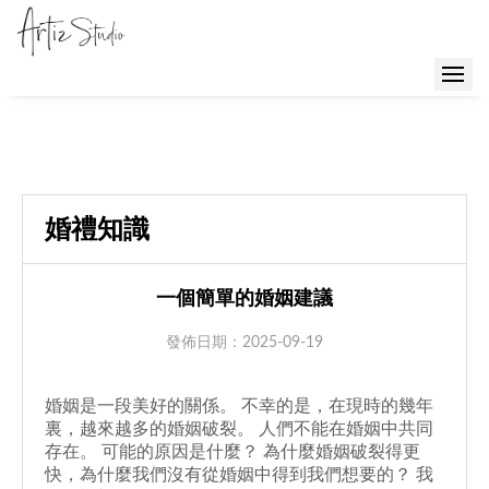
樣
照
客
婚禮知識
照
GraceKelly
一個簡單的婚姻建議
婚
發佈日期：2025-09-19
TOP
紗
ZIO
婚姻是一段美好的關係。 不幸的是，在現時的幾年
系
裏，越來越多的婚姻破裂。 人們不能在婚姻中共同
西
存在。 可能的原因是什麼？ 為什麼婚姻破裂得更
列
快，為什麼我們沒有從婚姻中得到我們想要的？ 我